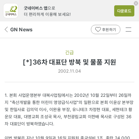
굿네이버스 앱
으로
다운로드
더 편리하게 이용해 보세요!
전체
GN News
뒤
후원하기
메뉴
페
보기
이
지
긴급
로
[*]36차 대표단 방북 및 물품 지원
2002.11.04
1. 본회 사업운영본부 대북사업팀에서는 2002년 10월 22일부터 26일까
지 "축산개발을 통한 어린이 영양급식사업"의 일환으로 본회 이윤상 본부장
및 한일사료 김의덕 이사, 이완용 부장, 유니테크 차정현 대표, 세현테크 황
운모 대표, 대명교회 조성국 목사, 부천광림교회 이한배 목사로 구성된 36
차 대표단이 방북하였습니다.
이번 방북은 지난 10월 9일과 16일 지원된 종균설비 1조, 종란 24,000