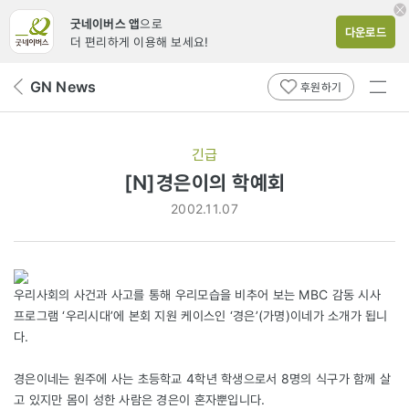
굿네이버스 앱
으로
다운로드
더 편리하게 이용해 보세요!
전체
GN News
뒤
후원하기
메뉴
페
보기
이
지
긴급
로
[N]경은이의 학예회
2002.11.07
우리사회의 사건과 사고를 통해 우리모습을 비추어 보는 MBC 감동 시사
프로그램 ‘우리시대’에 본회 지원 케이스인 ‘경은’(가명)이네가 소개가 됩니
다.
경은이네는 원주에 사는 초등학교 4학년 학생으로서 8명의 식구가 함께 살
고 있지만 몸이 성한 사람은 경은이 혼자뿐입니다.