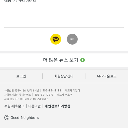
예금주 : 굿네이버스
카카오
url
링크
더 많은 뉴스 보기
로그인
회원상담센터
APP다운로드
사단법인 굿네이버스 인터내셔날
|
105-82-13183
|
대표자 이일하
사회복지법인 굿네이버스
|
105-82-10319
|
대표자 이호균
서울 영등포구 버드나루로 13 굿네이버스
후원·제휴문의
|
이용약관
|
개인정보처리방침
Ⓒ Good Neighbors