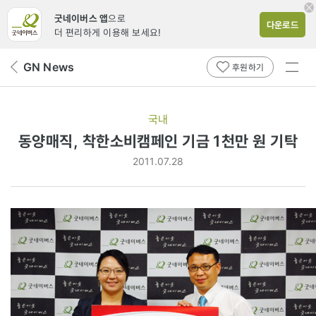
굿네이버스 앱
으로
다운로드
더 편리하게 이용해 보세요!
전체
GN News
뒤
후원하기
메뉴
페
보기
이
지
국내
로
동양매직, 착한소비캠페인 기금 1천만 원 기탁
2011.07.28