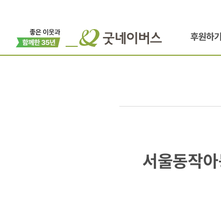
후원하
서울동작아동
서울동작아
두산캐피탈
임직원봉사