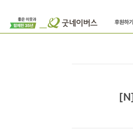
후원하
[N]
[N
대표단,
인도요원