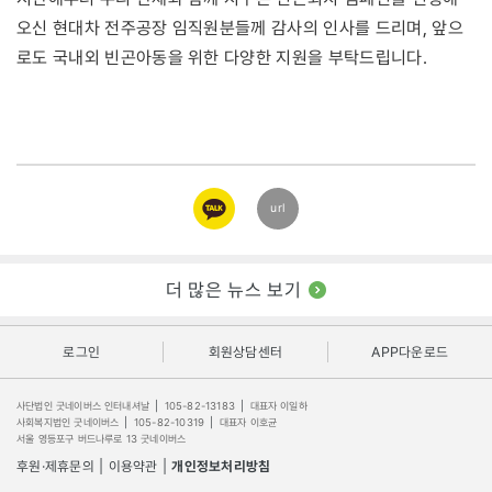
오신 현대차 전주공장 임직원분들께 감사의 인사를 드리며, 앞으
로도 국내외 빈곤아동을 위한 다양한 지원을 부탁드립니다.
카카오
url
링크
더 많은 뉴스 보기
로그인
회원상담센터
APP다운로드
사단법인 굿네이버스 인터내셔날
|
105-82-13183
|
대표자 이일하
사회복지법인 굿네이버스
|
105-82-10319
|
대표자 이호균
서울 영등포구 버드나루로 13 굿네이버스
후원·제휴문의
|
이용약관
|
개인정보처리방침