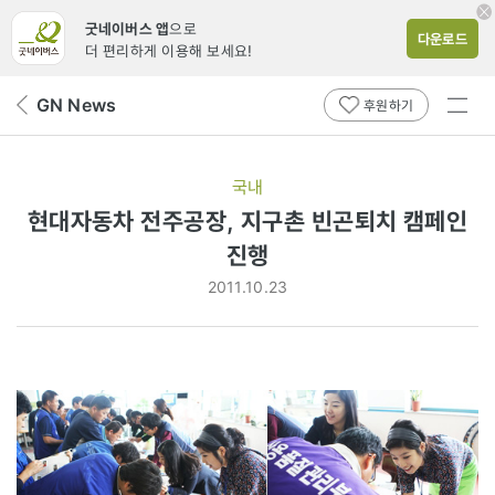
굿네이버스 앱
으로
다운로드
더 편리하게 이용해 보세요!
전체
GN News
뒤
후원하기
메뉴
페
보기
이
지
국내
로
현대자동차 전주공장, 지구촌 빈곤퇴치 캠페인
진행
2011.10.23