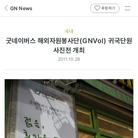
전체
GN News
뒤
후원하기
메뉴
페
보기
이
지
국내
로
굿네이버스 해외자원봉사단(GNVol) 귀국단원
사진전 개최
2011.10.28