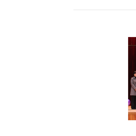
및
아동학대예
워크숍
개최