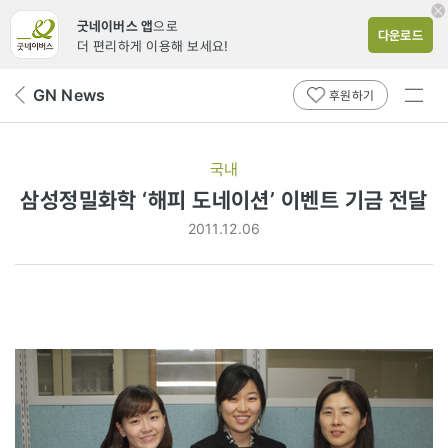
굿네이버스 앱
으로
다운로드
더 편리하게 이용해 보세요!
전체
GN News
뒤
후원하기
메뉴
페
보기
이
지
국내
로
삼성정밀화학 ‘해피 도네이션’ 이벤트 기금 전달
2011.12.06