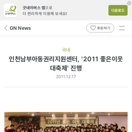
굿네이버스 앱
으로
다운로드
더 편리하게 이용해 보세요!
전체
GN News
뒤
후원하기
메뉴
페
보기
이
지
국내
로
인천남부아동권리지원센터, '2011 좋은이웃
대축제' 진행
2011.12.17