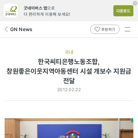
굿네이버스 앱
으로
다운로드
더 편리하게 이용해 보세요!
전체
GN News
뒤
후원하기
메뉴
페
보기
이
지
국내
로
한국씨티은행노동조합,
창원좋은이웃지역아동센터 시설 개보수 지원금
전달
2012.02.22