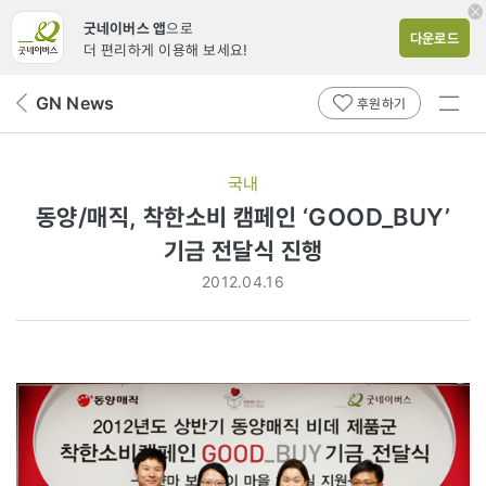
굿네이버스 앱
으로
다운로드
더 편리하게 이용해 보세요!
전체
GN News
뒤
후원하기
메뉴
페
보기
이
지
국내
로
동양/매직, 착한소비 캠페인 ‘GOOD_BUY’
기금 전달식 진행
2012.04.16