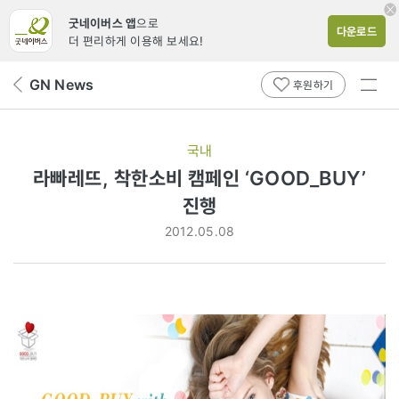
굿네이버스 앱
으로
다운로드
더 편리하게 이용해 보세요!
전체
GN News
뒤
후원하기
메뉴
페
보기
이
지
국내
로
라빠레뜨, 착한소비 캠페인 ‘GOOD_BUY’
진행
2012.05.08