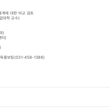
호체계에 대한 비교 검토
업대학 교수)
과)
센터)
회
홍보팀(031-458-1386)