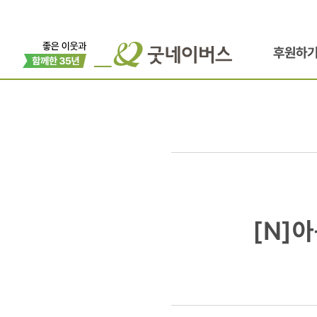
후원하
[N]
[N]
아동학대예
개소