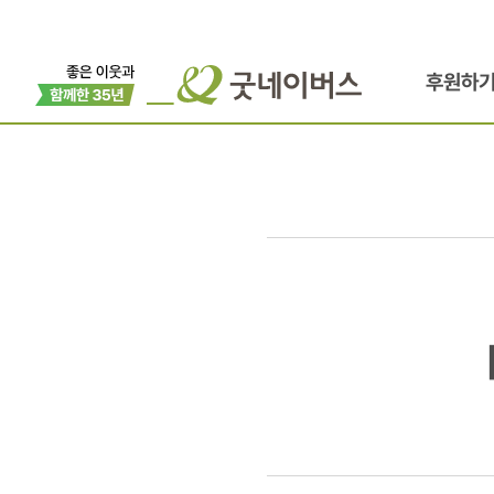
후원하
[N]
평양
안과병원