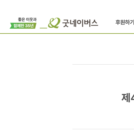
후원하
제4회
제
청소년
글로벌