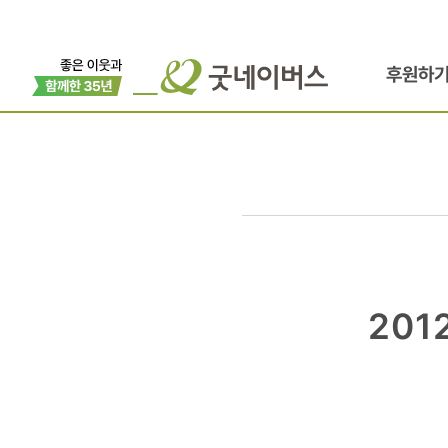
후원하
2012
201
하이서울페
착한소비