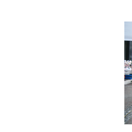
나눔
캠페인
‘30일의
약속’
오픈