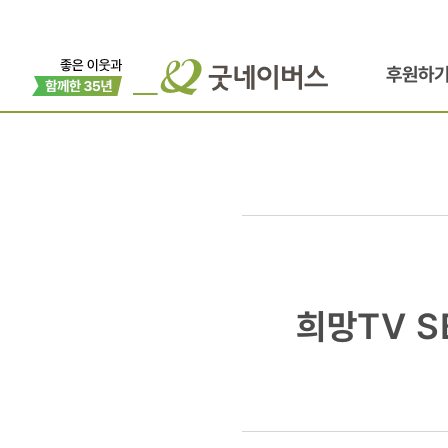
후원하
희망TV
희망TV 
SBS와
굿네이버스