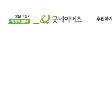
후원하
[*]
엄마가
만드는