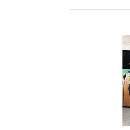
‘지구촌나눔
희망가방만들
캠페인
진행