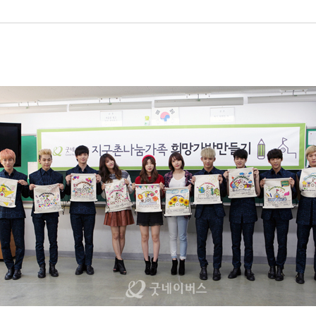
가족
기’