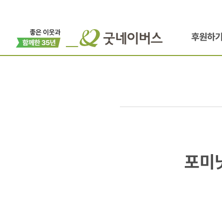
후원하
포미닛,
포미
비투비와
함께하는