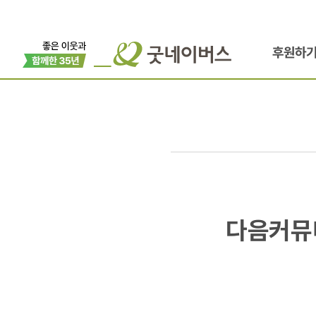
후원하
다음커뮤니케
다음커뮤
미얀마
제10호