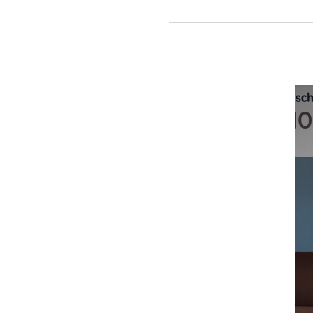
지구촌
희망학교
협약식
진행