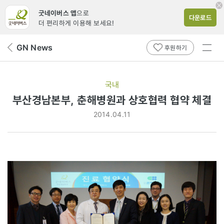
굿네이버스 앱
으로
다운로드
더 편리하게 이용해 보세요!
전체
GN News
뒤
후원하기
메뉴
페
보기
이
지
국내
로
부산경남본부, 춘해병원과 상호협력 협약 체결
2014.04.11