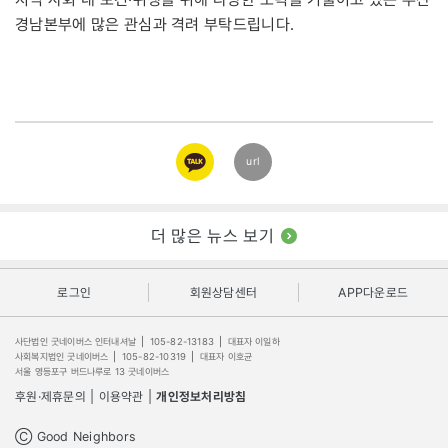
경남본부에 많은 관심과 격려 부탁드립니다.
카카오
url
링크
더 많은 뉴스 보기
로그인
회원상담센터
APP다운로드
사단법인 굿네이버스 인터내셔날
|
105-82-13183
|
대표자 이일하
사회복지법인 굿네이버스
|
105-82-10319
|
대표자 이호균
서울 영등포구 버드나루로 13 굿네이버스
후원·제휴문의
|
이용약관
|
개인정보처리방침
Ⓒ Good Neighbors