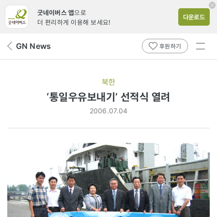
굿네이버스 앱
으로
다운로드
더 편리하게 이용해 보세요!
전체
GN News
뒤
후원하기
메뉴
페
보기
이
지
북한
로
‘통일우유보내기’ 선적식 열려
2006.07.04