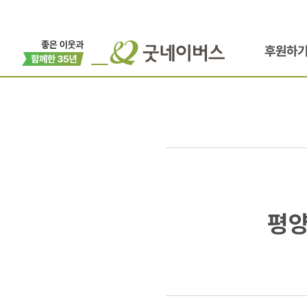
후원하
평양시
평양
제2인민병
의약품