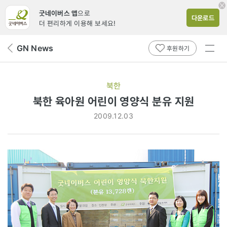
굿네이버스 앱
으로
다운로드
더 편리하게 이용해 보세요!
전체
GN News
뒤
후원하기
메뉴
페
보기
이
지
북한
로
북한 육아원 어린이 영양식 분유 지원
2009.12.03