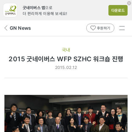
굿네이버스 앱
으로
다운로드
더 편리하게 이용해 보세요!
전체
GN News
뒤
후원하기
메뉴
페
보기
이
지
국내
로
2015 굿네이버스 WFP SZHC 워크숍 진행
2015.02.12