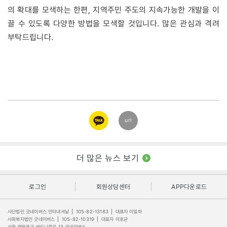
의 확대를 모색하는 한편, 지역주민 주도의 지속가능한 개발을 이
끌 수 있도록 다양한 방법을 모색할 것입니다. 많은 관심과 격려
부탁드립니다.
카카오
url
링크
더 많은 뉴스 보기
로그인
회원상담센터
APP다운로드
사단법인 굿네이버스 인터내셔날
|
105-82-13183
|
대표자 이일하
사회복지법인 굿네이버스
|
105-82-10319
|
대표자 이호균
서울 영등포구 버드나루로 13 굿네이버스