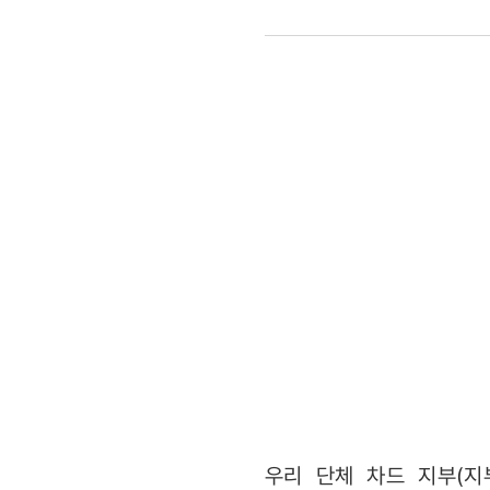
스쿨
컴퓨터
교실
및
도서관
개소식
진행
우리 단체 차드 지부(지부