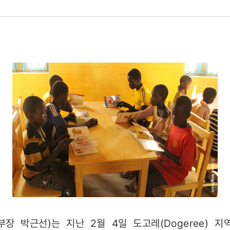
장 박근선)는 지난 2월 4일 도고레(Dogeree) 지역