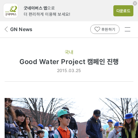
굿네이버스 앱
으로
다운로드
더 편리하게 이용해 보세요!
전체
GN News
뒤
후원하기
메뉴
페
보기
이
지
국내
로
Good Water Project 캠페인 진행
2015.03.25