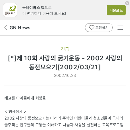
굿네이버스 앱
으로
다운로드
더 편리하게 이용해 보세요!
전체
GN News
뒤
후원하기
메뉴
페
보기
이
지
긴급
로
[*]제 10회 사랑의 굶기운동 - 2002 사랑의
동전모으기[2002/03/21]
2002.10.23
배고픈 아이들에게 희망을
< 행사취지 >
2002 사랑의 동전모으기는 미래의 주역인 어린이들과 청소년들이 국내외
굶주리는 친구들의 고통을 이해하고 나눔과 사랑을 실천하는 교육프로그램