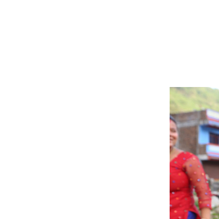
현황
보고
(3)