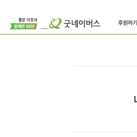
후원하
네팔
지진
긴급구호