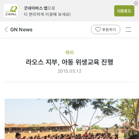
굿네이버스 앱
으로
다운로드
더 편리하게 이용해 보세요!
전체
GN News
뒤
후원하기
메뉴
페
보기
이
지
해외
로
라오스 지부, 아동 위생교육 진행
2015.05.12