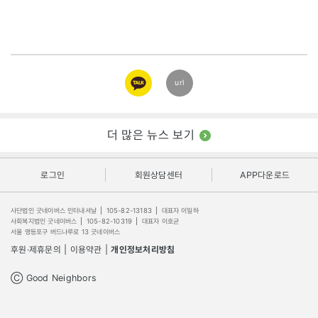
카카오
url
링크
더 많은 뉴스 보기
로그인
회원상담센터
APP다운로드
사단법인 굿네이버스 인터내셔날
|
105-82-13183
|
대표자 이일하
사회복지법인 굿네이버스
|
105-82-10319
|
대표자 이호균
서울 영등포구 버드나루로 13 굿네이버스
후원·제휴문의
|
이용약관
|
개인정보처리방침
Ⓒ Good Neighbors