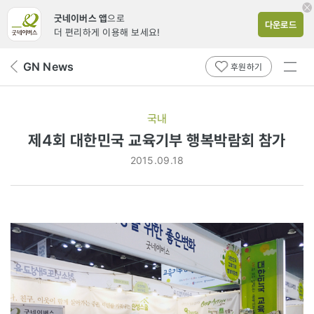
굿네이버스 앱
으로
다운로드
더 편리하게 이용해 보세요!
전체
GN News
뒤
후원하기
메뉴
페
보기
이
지
국내
로
제4회 대한민국 교육기부 행복박람회 참가
2015.09.18