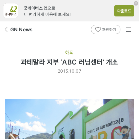
굿네이버스 앱
으로
다운로드
더 편리하게 이용해 보세요!
전체
GN News
뒤
후원하기
메뉴
페
보기
이
지
해외
로
과테말라 지부 ‘ABC 러닝센터’ 개소
2015.10.07