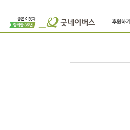
후원하
헨리
팬클럽
쌀