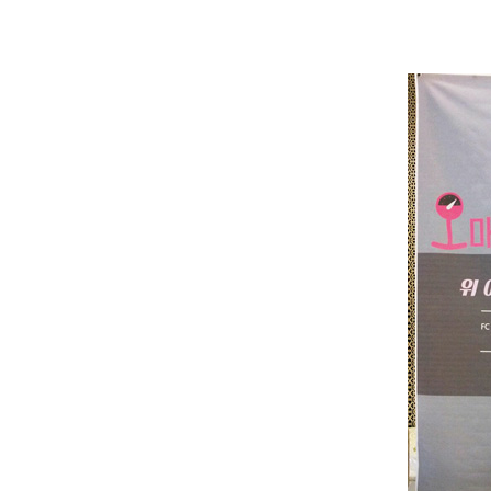
1.43톤
기부