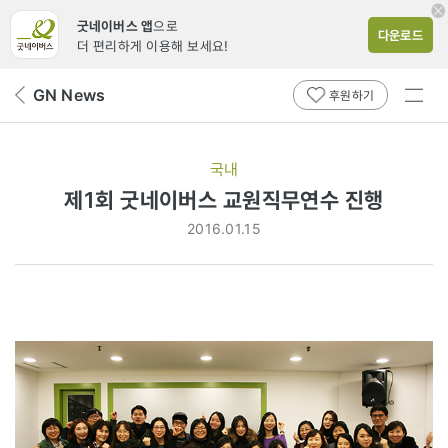
굿네이버스 앱
으로
다운로드
더 편리하게 이용해 보세요!
전체
GN News
뒤
후원하기
메뉴
페
보기
이
지
국내
로
제1회 굿네이버스 교원직무연수 진행
2016.01.15