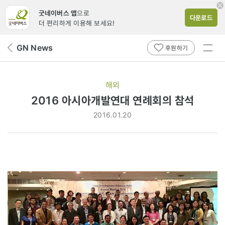
굿네이버스 앱
으로
다운로드
더 편리하게 이용해 보세요!
전체
GN News
뒤
후원하기
메뉴
페
보기
이
지
해외
로
2016 아시아개발연대 연례회의 참석
2016.01.20