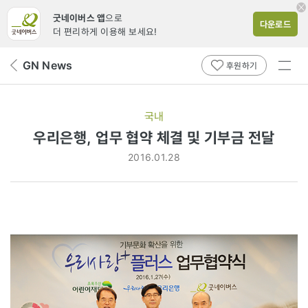
굿네이버스 앱
으로
다운로드
더 편리하게 이용해 보세요!
전체
GN News
뒤
후원하기
메뉴
페
보기
이
지
국내
로
우리은행, 업무 협약 체결 및 기부금 전달
2016.01.28