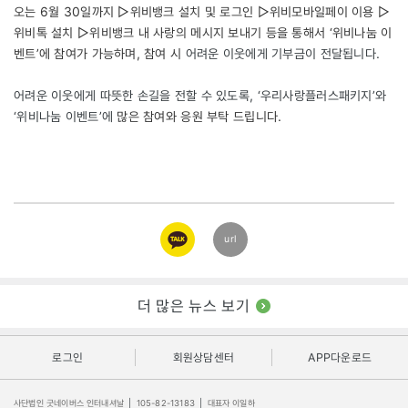
오는 6월 30일까지 ▷위비뱅크 설치 및 로그인 ▷위비모바일페이 이용 ▷
위비톡 설치 ▷위비뱅크 내 사랑의 메시지 보내기 등을 통해서 ‘위비나눔 이
벤트’에 참여가 가능하며, 참여 시
어려운 이웃에게 기부금이 전달됩니다.
어려운 이웃에게 따뜻한 손길을 전할 수 있도록, ‘우리사랑플러스패키지’와
‘위비나눔 이벤트’에
많은 참여와 응원 부탁 드립니다.
카카오
url
링크
더 많은 뉴스 보기
로그인
회원상담센터
APP다운로드
사단법인 굿네이버스 인터내셔날
|
105-82-13183
|
대표자 이일하