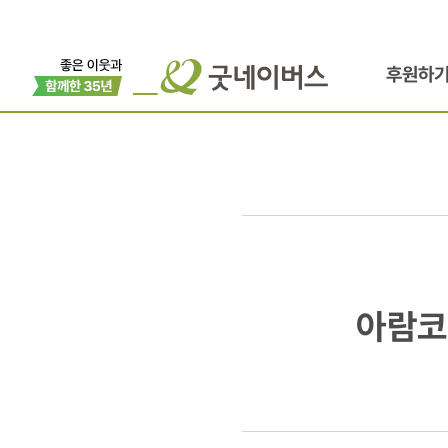
후원하
아람코와
아람코
청소년
자립지원사