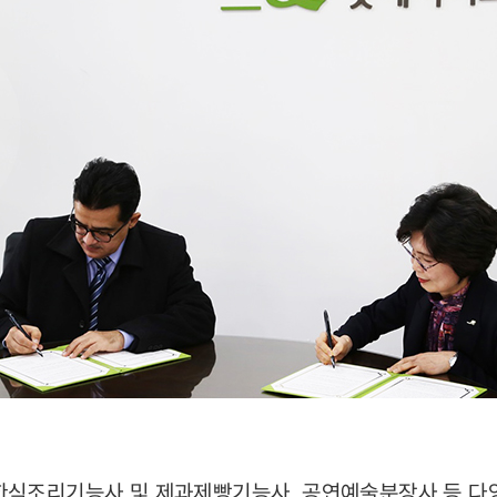
한식조리기능사 및 제과제빵기능사, 공연예술분장사 등 다양