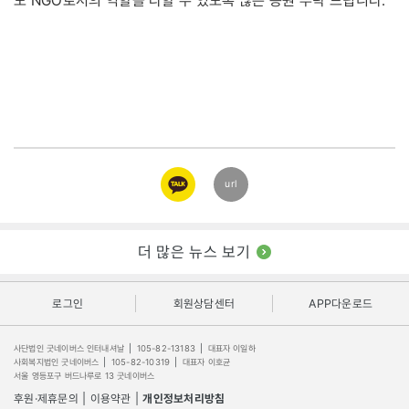
도 NGO로서의 역할을 다할 수 있도록 많은 응원 부탁 드립니다.
카카오
url
링크
더 많은 뉴스 보기
로그인
회원상담센터
APP다운로드
사단법인 굿네이버스 인터내셔날
|
105-82-13183
|
대표자 이일하
사회복지법인 굿네이버스
|
105-82-10319
|
대표자 이호균
서울 영등포구 버드나루로 13 굿네이버스
후원·제휴문의
|
이용약관
|
개인정보처리방침