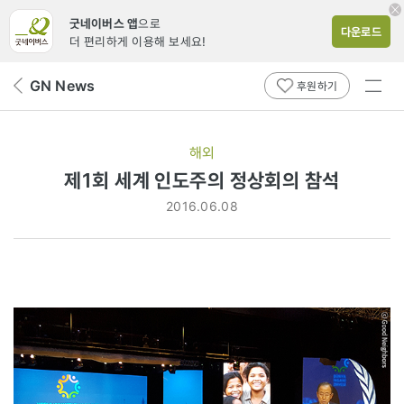
굿네이버스 앱
으로
다운로드
더 편리하게 이용해 보세요!
전체
GN News
뒤
후원하기
메뉴
페
보기
이
지
해외
로
제1회 세계 인도주의 정상회의 참석
2016.06.08