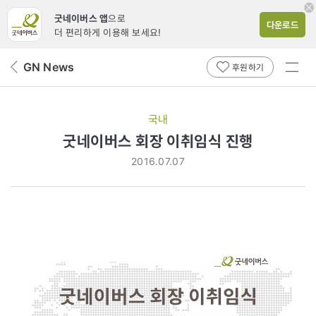
굿네이버스 앱
으로
다운로드
더 편리하게 이용해 보세요!
전체
GN News
뒤
후원하기
메뉴
페
보기
이
지
국내
로
굿네이버스 회장 이취임식 진행
2016.07.07