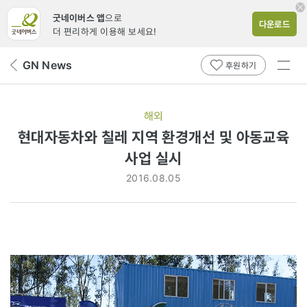
굿네이버스 앱
으로
다운로드
더 편리하게 이용해 보세요!
전체
GN News
뒤
후원하기
메뉴
페
보기
이
지
해외
로
현대자동차와 칠레 지역 환경개선 및 아동교육
사업 실시
2016.08.05