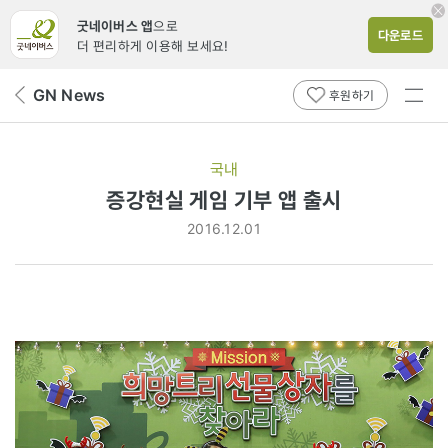
굿네이버스 앱
으로
다운로드
더 편리하게 이용해 보세요!
전체
GN News
뒤
후원하기
메뉴
페
보기
이
지
국내
로
증강현실 게임 기부 앱 출시
2016.12.01