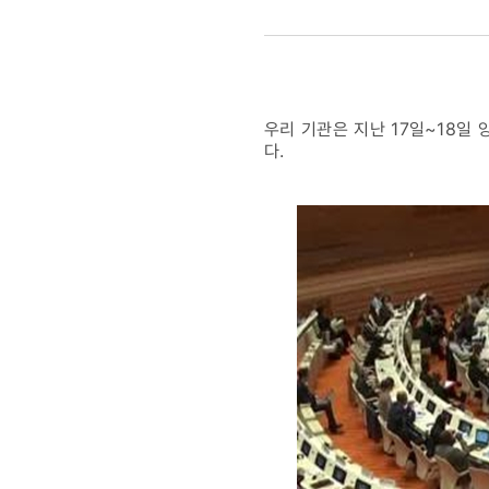
난민
생계지원
토의
우리 기관은 지난 17일~18일
다.
패널
참여