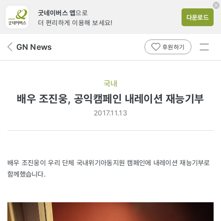
굿네이버스 앱
으로
다운로드
더 편리하게 이용해 보세요!
전체
GN News
뒤
후원하기
메뉴
페
보기
이
지
국내
로
배우 조진웅, 공익캠페인 내레이션 재능기부
2017.11.13
배우 조진웅이 우리 단체 국내위기아동지원 캠페인에 내레이션 재능기부로
함께했습니다.