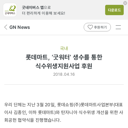
굿네이버스 앱
으로
다운로드
더 편리하게 이용해 보세요!
전체
GN News
뒤
후원하기
메뉴
페
보기
이
지
국내
로
롯데마트, ‘굿워터’ 생수를 통한
식수위생지원사업 후원
2018.04.16
우리 단체는 지난 3월 20일, 롯데쇼핑(주)롯데마트사업본부(대표
이사 김종인, 이하 롯데마트)와 탄자니아 식수위생 개선을 위한 사
회공헌 협약식을 진행했습니다.