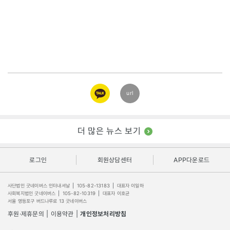
카카오
url
링크
더 많은 뉴스 보기
로그인
회원상담센터
APP다운로드
사단법인 굿네이버스 인터내셔날
|
105-82-13183
|
대표자 이일하
사회복지법인 굿네이버스
|
105-82-10319
|
대표자 이호균
서울 영등포구 버드나루로 13 굿네이버스
후원·제휴문의
|
이용약관
|
개인정보처리방침