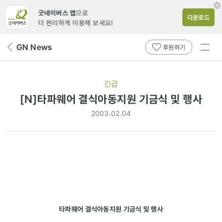
굿네이버스 앱
으로
다운로드
더 편리하게 이용해 보세요!
전체
GN News
뒤
후원하기
메뉴
페
보기
이
지
긴급
로
[N]타파웨어 결식아동지원 기금식 및 행사
2003.02.04
타파웨어 결식아동지원 기금식 및 행사