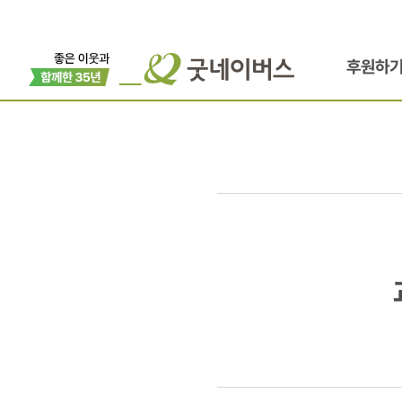
후원하
과테말라
화산
폭발