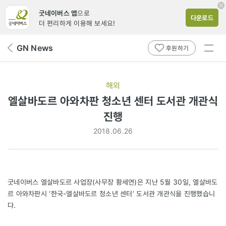
굿네이버스 앱
으로
다운로드
더 편리하게 이용해 보세요!
전체
GN News
뒤
후원하기
메뉴
페
보기
이
지
해외
로
엘살바도르 아와차판 청소년 센터 도서관 개관식
진행
2018.06.26
굿네이버스 엘살바도르 사업장(사무장 황세연)은 지난 5월 30일, 엘살바도
르 아와차판시 ‘한국-엘살바도르 청소년 센터’ 도서관 개관식을 진행했습니
다.