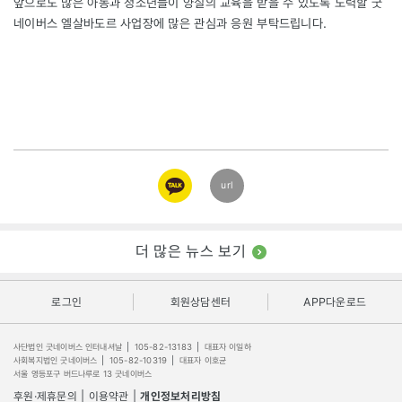
앞으로도 많은 아동과 청소년들이 양질의 교육을 받을 수 있도록 노력할 굿
네이버스 엘살바도르 사업장에 많은 관심과 응원 부탁드립니다.
카카오
url
링크
더 많은 뉴스 보기
로그인
회원상담센터
APP다운로드
사단법인 굿네이버스 인터내셔날
|
105-82-13183
|
대표자 이일하
사회복지법인 굿네이버스
|
105-82-10319
|
대표자 이호균
서울 영등포구 버드나루로 13 굿네이버스
후원·제휴문의
|
이용약관
|
개인정보처리방침